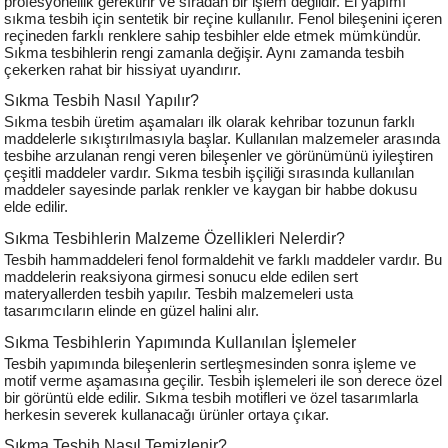
profesyonellik gerektirir ve sıradan bir işlem değildir. El yapımı
sıkma tesbih için sentetik bir reçine kullanılır. Fenol bileşenini içeren
reçineden farklı renklere sahip tesbihler elde etmek mümkündür.
Sıkma tesbihlerin rengi zamanla değişir. Aynı zamanda tesbih
çekerken rahat bir hissiyat uyandırır.
Sıkma Tesbih Nasıl Yapılır?
Sıkma tesbih üretim aşamaları ilk olarak kehribar tozunun farklı
maddelerle sıkıştırılmasıyla başlar. Kullanılan malzemeler arasında
tesbihe arzulanan rengi veren bileşenler ve görünümünü iyileştiren
çeşitli maddeler vardır. Sıkma tesbih işçiliği sırasında kullanılan
maddeler sayesinde parlak renkler ve kaygan bir habbe dokusu
elde edilir.
Sıkma Tesbihlerin Malzeme Özellikleri Nelerdir?
Tesbih hammaddeleri fenol formaldehit ve farklı maddeler vardır. Bu
maddelerin reaksiyona girmesi sonucu elde edilen sert
materyallerden tesbih yapılır. Tesbih malzemeleri usta
tasarımcıların elinde en güzel halini alır.
Sıkma Tesbihlerin Yapımında Kullanılan İşlemeler
Tesbih yapımında bileşenlerin sertleşmesinden sonra işleme ve
motif verme aşamasına geçilir. Tesbih işlemeleri ile son derece özel
bir görüntü elde edilir. Sıkma tesbih motifleri ve özel tasarımlarla
herkesin severek kullanacağı ürünler ortaya çıkar.
Sıkma Tesbih Nasıl Temizlenir?