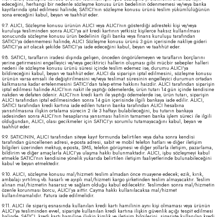
edeceğini, herhangi bir nedenle sözleşme konusu ürün bedelinin ödenmemesi ve/veya banka
kayıtlarında iptal edilmesi halinde, SATICI’nın sözleşme konusu ürünü teslim yükümlülüğünün
sona ereceğini kabul, beyan ve taahhüt eder.
9.7. ALICI, Sözleşme konusu ürünün ALICI veya ALICI’nın gösterdiği adresteki kişi ve/veya
kuruluşa tesliminden sonra ALICI'ya ait kredi kartının yetkisiz kişilerce haksız kullanılması
sonucunda sözleşme konusu ürün bedelinin ilgili banka veya finans kuruluşu tarafından
SATICI'ya ödenmemesi halinde, ALICI Sözleşme konusu ürünü 3 gün içerisinde nakliye gideri
SATICI’ya ait olacak şekilde SATICI’ya iade edeceğini kabul, beyan ve taahhüt eder.
9.8. SATICI, tarafların iradesi dışında gelişen, önceden öngörülemeyen ve tarafların borçlarını
yerine getirmesini engelleyici ve/veya geciktirici hallerin oluşması gibi mücbir sebepler halleri
nedeni ile sözleşme konusu ürünü süresi içinde teslim edemez ise, durumu ALICI'ya
bildireceğini kabul, beyan ve taahhüt eder. ALICI da siparişin iptal edilmesini, sözleşme konusu
ürünün varsa emsali ile değiştirilmesini ve/veya teslimat süresinin engelleyici durumun ortadan
kalkmasına kadar ertelenmesini SATICI’dan talep etme hakkını haizdir. ALICI tarafından siparişin
iptal edilmesi halinde ALICI’nın nakit ile yaptığı ödemelerde, ürün tutarı 14 gün içinde kendisine
nakden ve defaten ödenir. ALICI’nın kredi kartı ile yaptığı ödemelerde ise, ürün tutarı, siparişin
ALICI tarafından iptal edilmesinden sonra 14 gün içerisinde ilgili bankaya iade edilir. ALICI,
SATICI tarafından kredi kartına iade edilen tutarın banka tarafından ALICI hesabına
yansıtılmasına ilişkin ortalama sürecin 2 ile 3 haftayı bulabileceğini, bu tutarın bankaya
iadesinden sonra ALICI’nın hesaplarına yansıması halinin tamamen banka işlem süreci ile ilgili
olduğundan, ALICI, olası gecikmeler için SATICI’yı sorumlu tutamayacağını kabul, beyan ve
taahhüt eder.
9.9. SATICININ, ALICI tarafından siteye kayıt formunda belirtilen veya daha sonra kendisi
tarafından güncellenen adresi, e-posta adresi, sabit ve mobil telefon hatları ve diğer iletişim
bilgileri üzerinden mektup, e-posta, SMS, telefon görüşmesi ve diğer yollarla iletişim, pazarlama,
bildirim ve diğer amaçlarla ALICI’ya ulaşma hakkı bulunmaktadır. ALICI, işbu sözleşmeyi kabul
etmekle SATICI’nın kendisine yönelik yukarıda belirtilen iletişim faaliyetlerinde bulunabileceğini
kabul ve beyan etmektedir.
9.10. ALICI, sözleşme konusu mal/hizmeti teslim almadan önce muayene edecek; ezik, kırık,
ambalajı yırtılmış vb. hasarlı ve ayıplı mal/hizmeti kargo şirketinden teslim almayacaktır. Teslim
alınan mal/hizmetin hasarsız ve sağlam olduğu kabul edilecektir. Teslimden sonra mal/hizmetin
özenle korunması borcu, ALICI’ya aittir. Cayma hakkı kullanılacaksa mal/hizmet
kullanılmamalıdır. Fatura iade edilmelidir.
9.11. ALICI ile sipariş esnasında kullanılan kredi kartı hamilinin aynı kişi olmaması veya ürünün
ALICI’ya tesliminden evvel, siparişte kullanılan kredi kartına ilişkin güvenlik açığı tespit edilmesi
halinde, SATICI, kredi kartı hamiline ilişkin kimlik ve iletişim bilgilerini, siparişte kullanılan kredi