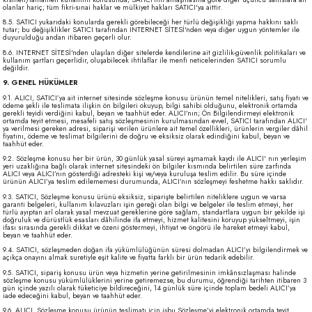
olanlar hariç; tüm fikri-sınai haklar ve mülkiyet hakları SATICI'ya aittir.
8.5. SATICI yukarıdaki konularda gerekli görebileceği her türlü değişikliği yapma hakkını saklı
tutar; bu değişiklikler SATICI tarafından INTERNET SİTESİ'nden veya diğer uygun yöntemler ile
duyurulduğu andan itibaren geçerli olur.
8.6. INTERNET SİTESİ'nden ulaşılan diğer sitelerde kendilerine ait gizlilik-güvenlik politikaları ve
kullanım şartları geçerlidir, oluşabilecek ihtilaflar ile menfi neticelerinden SATICI sorumlu
değildir.
9. GENEL HÜKÜMLER
9.1. ALICI, SATICI’ya ait internet sitesinde sözleşme konusu ürünün temel nitelikleri, satış fiyatı ve
ödeme şekli ile teslimata ilişkin ön bilgileri okuyup, bilgi sahibi olduğunu, elektronik ortamda
gerekli teyidi verdiğini kabul, beyan ve taahhüt eder. ALICI’nın; Ön Bilgilendirmeyi elektronik
ortamda teyit etmesi, mesafeli satış sözleşmesinin kurulmasından evvel, SATICI tarafından ALICI'
ya verilmesi gereken adresi, siparişi verilen ürünlere ait temel özellikleri, ürünlerin vergiler dâhil
fiyatını, ödeme ve teslimat bilgilerini de doğru ve eksiksiz olarak edindiğini kabul, beyan ve
taahhüt eder.
9.2. Sözleşme konusu her bir ürün, 30 günlük yasal süreyi aşmamak kaydı ile ALICI' nın yerleşim
yeri uzaklığına bağlı olarak internet sitesindeki ön bilgiler kısmında belirtilen süre zarfında
ALICI veya ALICI’nın gösterdiği adresteki kişi ve/veya kuruluşa teslim edilir. Bu süre içinde
ürünün ALICI’ya teslim edilememesi durumunda, ALICI’nın sözleşmeyi feshetme hakkı saklıdır.
9.3. SATICI, Sözleşme konusu ürünü eksiksiz, siparişte belirtilen niteliklere uygun ve varsa
garanti belgeleri, kullanım kılavuzları işin gereği olan bilgi ve belgeler ile teslim etmeyi, her
türlü ayıptan arî olarak yasal mevzuat gereklerine göre sağlam, standartlara uygun bir şekilde işi
doğruluk ve dürüstlük esasları dâhilinde ifa etmeyi, hizmet kalitesini koruyup yükseltmeyi, işin
ifası sırasında gerekli dikkat ve özeni göstermeyi, ihtiyat ve öngörü ile hareket etmeyi kabul,
beyan ve taahhüt eder.
9.4. SATICI, sözleşmeden doğan ifa yükümlülüğünün süresi dolmadan ALICI’yı bilgilendirmek ve
açıkça onayını almak suretiyle eşit kalite ve fiyatta farklı bir ürün tedarik edebilir.
9.5. SATICI, sipariş konusu ürün veya hizmetin yerine getirilmesinin imkânsızlaşması halinde
sözleşme konusu yükümlülüklerini yerine getiremezse, bu durumu, öğrendiği tarihten itibaren 3
gün içinde yazılı olarak tüketiciye bildireceğini, 14 günlük süre içinde toplam bedeli ALICI’ya
iade edeceğini kabul, beyan ve taahhüt eder.
9.6. ALICI, Sözleşme konusu ürünün teslimatı için işbu Sözleşme’yi elektronik ortamda teyit