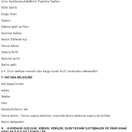
Ürün AçıklamasıAdetBirim FiyatıAra Toplam
(KDV Dahil)
Kargo Tutarı
Toplam :
Ödeme Şekli ve Planı
Teslimat Adresi
Teslim Edilecek kişi
Fatura Adresi
Sipariş Tarihi
Teslimat tarihi
Teslim şekli
6.4. Ürün sevkiyat masrafı olan kargo ücreti ALICI tarafından ödenecektir.
7. FATURA BİLGİLERİ
Ad/Soyad/Unvan
Adres
Telefon
Faks
Eposta/kullanıcı adı
Fatura teslim : Fatura sipariş teslimatı sırasında fatura adresine sipariş ile birlikte
teslim edilecektir.
8. - GÜVENLİK-GİZLİLİK, KİŞİSEL VERİLER, ELEKTRONİK İLETİŞİMLER VE FİKRİ-SINAİ
HAKLAR İLE İLGİLİ KURALLAR