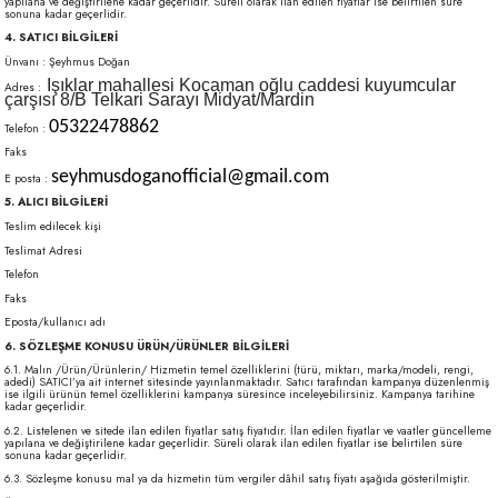
yapılana ve değiştirilene kadar geçerlidir. Süreli olarak ilan edilen fiyatlar ise belirtilen süre
sonuna kadar geçerlidir.
4. SATICI BİLGİLERİ
Ünvanı : Şeyhmus Doğan
Işıklar mahallesi Kocaman oğlu caddesi kuyumcular
Adres :
çarşısı 8/B Telkari Sarayı Midyat/Mardin
05322478862
Telefon :
Faks
seyhmusdoganofficial@gmail.com
E posta :
5. ALICI BİLGİLERİ
Teslim edilecek kişi
Teslimat Adresi
Telefon
Faks
Eposta/kullanıcı adı
6. SÖZLEŞME KONUSU ÜRÜN/ÜRÜNLER BİLGİLERİ
6.1. Malın /Ürün/Ürünlerin/ Hizmetin temel özelliklerini (türü, miktarı, marka/modeli, rengi,
adedi) SATICI’ya ait internet sitesinde yayınlanmaktadır. Satıcı tarafından kampanya düzenlenmiş
ise ilgili ürünün temel özelliklerini kampanya süresince inceleyebilirsiniz. Kampanya tarihine
kadar geçerlidir.
6.2. Listelenen ve sitede ilan edilen fiyatlar satış fiyatıdır. İlan edilen fiyatlar ve vaatler güncelleme
yapılana ve değiştirilene kadar geçerlidir. Süreli olarak ilan edilen fiyatlar ise belirtilen süre
sonuna kadar geçerlidir.
6.3. Sözleşme konusu mal ya da hizmetin tüm vergiler dâhil satış fiyatı aşağıda gösterilmiştir.