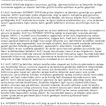
INTERNET SİTESİ'nde bilgilerin korunması, gizliliği, işlenmesi-kullanımı ve iletişimler ile diğer
hususlarda aşağıda cari esasları belirtilen gizlilik kuralları-politikası ve şartlar geçerlidir.
8.1.ALICI tarafından İNTERNET SİTESİ'nde girilen bilgilerin ve işlemlerin güvenliği için gerekli
önlemler, SATICI tarafındaki sistem altyapısında, bilgi ve işlemin mahiyetine göre günümüz
teknik imkanları ölçüsünde alınmıştır. Bununla beraber, söz konusu bilgiler ALICI cihazından
girildiğinden ALICI tarafında korunmaları ve ilgisiz kişilerce erişilememesi için, virüs ve benzeri
zararlı uygulamalara ilişkin olanlar dahil, gerekli tedbirlerin alınması sorumluluğu ALICI'ya
aittir.
8.2. ALICI'nın sair suretle verdiği kişisel veri ve ticari elektronik iletişimlerine dair izin-onaylarının
yanısıra ve teyiden; ALICI'nın İNTERNET SİTESİ'ne üyeliği ve alışverişleri sırasında edinilen
bilgileri SATICI, C muhtelif ürün/hizmetlerin sağlanması ve her türlü bilgilendirme, reklam-
tanıtım, iletişim, promosyon, satış, pazarlama, mağaza kartı, kredi kartı ve üyelik uygulamaları
amaçlı yapılacak elektronik ve diğer ticari-sosyal iletişimler için, belirtilenler ve halefleri nezdinde
süresiz olarak veya öngörecekleri süre ile kayda alınabilir, basılı/manyetik arşivlerde saklanabilir,
gerekli görülen hallerde güncellenebilir, paylaşılabilir, aktarılabilir, transfer edilebilir,
kullanılabilir ve sair suretlerle işlenebilir. Bu veriler ayrıca kanunen gereken durumlarda ilgili
Merci ve Mahkemelere iletilebilir. ALICI kişisel olan-olmayan mevcut ve yeni bilgilerinin, kişisel
verilerin korunması hakkında mevzuat ile elektronik ticaret mevzuatına uygun biçimde yukarıdaki
kapsamda kullanımına, paylaşımına, işlenmesine ve kendisine ticari olan-olmayan elektronik
iletişimler ve diğer iletişimler yapılmasına muvafakat ve izin vermiştir.
8.3. ALICI SATICI'ya belirtilen iletişim kanallarından ulaşarak veri kullanımı-işlenmelerini ve/veya
aynı kanallardan kanuni usulünce ulaşarak ya da kendisine gönderilen elektronik iletişimlerdeki
red hakkını kullanarak iletişimleri her zaman için durdurabilir. ALICI'nın bu husustaki açık
bildirimine göre, kişisel veri işlemleri ve/veya tarafına iletişimler yasal azami süre içinde
durdurulur; ayrıca dilerse, hukuken muhafazası gerekenler ve/veya mümkün olanlar haricindeki
bilgileri, veri kayıt sisteminden silinir ya da kimliği belli olmayacak biçimde anonim hale
getirilir. ALICI isterse kişisel verilerinin işlenmesi ile ilgili işlemler, aktarıldığı kişiler, eksik veya
yanlış olması halinde düzeltilmesi, düzeltilen bilgilerin ilgili üçüncü kişilere bildirilmesi,
verilerin silinmesi veya yok edilmesi, otomatik sistemler ile analiz edilmesi sureti ile kendisi
aleyhine bir sonucun ortaya çıkmasına itiraz, verilerin kanuna aykırı olarak işlenmesi sebebi ile
zarara uğrama halinde giderilmesi gibi konularda SATICI'ya her zaman yukarıdaki iletişim
kanallarından başvurabilir ve bilgi alabilir. Bu hususlardaki başvuru ve talepleri yasal azami
süreler içinde yerine getirilecek yahut hukuki gerekçesi tarafına açıklanarak kabul
edilmeyebilecektir.
8.4. INTERNET SİTESİ'ne ait her türlü bilgi ve içerik ile bunların düzenlenmesi, revizyonu ve
kısmen/tamamen kullanımı konusunda; SATICI'nın anlaşmasına göre diğer üçüncü sahıslara ait