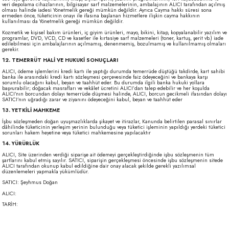
veri depolama cihazlarının, bilgisayar sarf malzemelerinin, ambalajının ALICI tarafından açılmış
olması halinde iadesi Yönetmelik gereği mümkün değildir. Ayrıca Cayma hakkı süresi sona
ermeden önce, tüketicinin onayı ile ifasına başlanan hizmetlere ilişkin cayma hakkının
kullanılması da Yönetmelik gereği mümkün değildir.
Kozmetik ve kişisel bakım ürünleri, iç giyim ürünleri, mayo, bikini, kitap, kopyalanabilir yazılım ve
programlar, DVD, VCD, CD ve kasetler ile kırtasiye sarf malzemeleri (toner, kartuş, şerit vb.) iade
edilebilmesi için ambalajlarının açılmamış, denenmemiş, bozulmamış ve kullanılmamış olmaları
gerekir.
12. TEMERRÜT HALİ VE HUKUKİ SONUÇLARI
ALICI, ödeme işlemlerini kredi kartı ile yaptığı durumda temerrüde düştüğü takdirde, kart sahibi
banka ile arasındaki kredi kartı sözleşmesi çerçevesinde faiz ödeyeceğini ve bankaya karşı
sorumlu olacağını kabul, beyan ve taahhüt eder. Bu durumda ilgili banka hukuki yollara
başvurabilir; doğacak masrafları ve vekâlet ücretini ALICI’dan talep edebilir ve her koşulda
ALICI’nın borcundan dolayı temerrüde düşmesi halinde, ALICI, borcun gecikmeli ifasından dolayı
SATICI’nın uğradığı zarar ve ziyanını ödeyeceğini kabul, beyan ve taahhüt eder
13. YETKİLİ MAHKEME
İşbu sözleşmeden doğan uyuşmazlıklarda şikayet ve itirazlar, Kanunda belirtilen parasal sınırlar
dâhilinde tüketicinin yerleşim yerinin bulunduğu veya tüketici işleminin yapıldığı yerdeki tüketici
sorunları hakem heyetine veya tüketici mahkemesine yapılacaktır
14. YÜRÜRLÜK
ALICI, Site üzerinden verdiği siparişe ait ödemeyi gerçekleştirdiğinde işbu sözleşmenin tüm
şartlarını kabul etmiş sayılır. SATICI, siparişin gerçekleşmesi öncesinde işbu sözleşmenin sitede
ALICI tarafından okunup kabul edildiğine dair onay alacak şekilde gerekli yazılımsal
düzenlemeleri yapmakla yükümlüdür.
SATICI: Şeyhmus Doğan
ALICI:
TARİH: