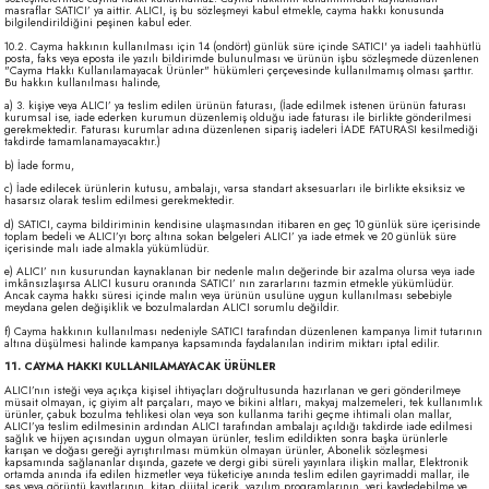
masraflar SATICI’ ya aittir. ALICI, iş bu sözleşmeyi kabul etmekle, cayma hakkı konusunda
bilgilendirildiğini peşinen kabul eder.
10.2. Cayma hakkının kullanılması için 14 (ondört) günlük süre içinde SATICI' ya iadeli taahhütlü
posta, faks veya eposta ile yazılı bildirimde bulunulması ve ürünün işbu sözleşmede düzenlenen
"Cayma Hakkı Kullanılamayacak Ürünler" hükümleri çerçevesinde kullanılmamış olması şarttır.
Bu hakkın kullanılması halinde,
a) 3. kişiye veya ALICI’ ya teslim edilen ürünün faturası, (İade edilmek istenen ürünün faturası
kurumsal ise, iade ederken kurumun düzenlemiş olduğu iade faturası ile birlikte gönderilmesi
gerekmektedir. Faturası kurumlar adına düzenlenen sipariş iadeleri İADE FATURASI kesilmediği
takdirde tamamlanamayacaktır.)
b) İade formu,
c) İade edilecek ürünlerin kutusu, ambalajı, varsa standart aksesuarları ile birlikte eksiksiz ve
hasarsız olarak teslim edilmesi gerekmektedir.
d) SATICI, cayma bildiriminin kendisine ulaşmasından itibaren en geç 10 günlük süre içerisinde
toplam bedeli ve ALICI’yı borç altına sokan belgeleri ALICI’ ya iade etmek ve 20 günlük süre
içerisinde malı iade almakla yükümlüdür.
e) ALICI’ nın kusurundan kaynaklanan bir nedenle malın değerinde bir azalma olursa veya iade
imkânsızlaşırsa ALICI kusuru oranında SATICI’ nın zararlarını tazmin etmekle yükümlüdür.
Ancak cayma hakkı süresi içinde malın veya ürünün usulüne uygun kullanılması sebebiyle
meydana gelen değişiklik ve bozulmalardan ALICI sorumlu değildir.
f) Cayma hakkının kullanılması nedeniyle SATICI tarafından düzenlenen kampanya limit tutarının
altına düşülmesi halinde kampanya kapsamında faydalanılan indirim miktarı iptal edilir.
11. CAYMA HAKKI KULLANILAMAYACAK ÜRÜNLER
ALICI’nın isteği veya açıkça kişisel ihtiyaçları doğrultusunda hazırlanan ve geri gönderilmeye
müsait olmayan, iç giyim alt parçaları, mayo ve bikini altları, makyaj malzemeleri, tek kullanımlık
ürünler, çabuk bozulma tehlikesi olan veya son kullanma tarihi geçme ihtimali olan mallar,
ALICI’ya teslim edilmesinin ardından ALICI tarafından ambalajı açıldığı takdirde iade edilmesi
sağlık ve hijyen açısından uygun olmayan ürünler, teslim edildikten sonra başka ürünlerle
karışan ve doğası gereği ayrıştırılması mümkün olmayan ürünler, Abonelik sözleşmesi
kapsamında sağlananlar dışında, gazete ve dergi gibi süreli yayınlara ilişkin mallar, Elektronik
ortamda anında ifa edilen hizmetler veya tüketiciye anında teslim edilen gayrimaddi mallar, ile
ses veya görüntü kayıtlarının, kitap, dijital içerik, yazılım programlarının, veri kaydedebilme ve