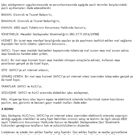
İşbu sözleşmenin uygulanmasında ve yorumlanmasında aşağıda yazılı terimler karşılarındaki
yazılı açıklamaları ifade edeceklerdir.
BAKAN: Gümrük ve Ticaret Bakanı’nı,
BAKANLIK: Gümrük ve Ticaret Bakanlığı’nı,
KANUN: 6502 sayılı Tüketicinin Korunması Hakkında Kanun’u,
YÖNETMELİK: Mesafeli Sözleşmeler Yönetmeliği’ni (RG:27.11.2014/29188)
HİZMET: Bir ücret veya menfaat karşılığında yapılan ya da yapılması taahhüt edilen mal sağlama
dışındaki her türlü tüketici işleminin konusunu ,
SATICI: Ticari veya mesleki faaliyetleri kapsamında tüketiciye mal sunan veya mal sunan adına
veya hesabına hareket eden şirketi,
ALICI: Bir mal veya hizmeti ticari veya mesleki olmayan amaçlarla edinen, kullanan veya
yararlanan gerçek ya da tüzel kişiyi,
SİTE: SATICI’ya ait internet sitesini,
SİPARİŞ VEREN: Bir mal veya hizmeti SATICI’ya ait internet sitesi üzerinden talep eden gerçek ya
da tüzel kişiyi,
TARAFLAR: SATICI ve ALICI’yı,
SÖZLEŞME: SATICI ve ALICI arasında akdedilen işbu sözleşmeyi,
MAL: Alışverişe konu olan taşınır eşyayı ve elektronik ortamda kullanılmak üzere hazırlanan
yazılım, ses, görüntü ve benzeri gayri maddi malları ifade eder.
3.KONU
İşbu Sözleşme, ALICI’nın, SATICI’ya ait internet sitesi üzerinden elektronik ortamda siparişini
verdiği aşağıda nitelikleri ve satış fiyatı belirtilen ürünün satışı ve teslimi ile ilgili olarak 6502
sayılı Tüketicinin Korunması Hakkında Kanun ve Mesafeli Sözleşmelere Dair Yönetmelik
hükümleri gereğince tarafların hak ve yükümlülüklerini düzenler.
Listelenen ve sitede ilan edilen fiyatlar satış fiyatıdır. İlan edilen fiyatlar ve vaatler güncelleme