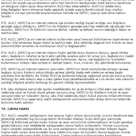
kartının bir önceki aya ait ekstresini yahut kart hamilinin bankasından kredi kartının kendisine
ait olduğuna ilişkin yazıyı ibraz etmesini ALICI’dan talep edebilir. ALICI’nın talebe konu
bilgi/belgeleri temin etmesine kadar geçecek sürede sipariş dondurulacak olup, mezkur
taleplerin 24 saat içerisinde karşılanmaması halinde ise SATICI, siparişi iptal etme hakkını
haizdir.
9.12. ALICI, SATICI’ya ait internet sitesine üye olurken verdiği kişisel ve diğer sair bilgilerin
gerçeğe uygun olduğunu, SATICI’nın bu bilgilerin gerçeğe aykırılığı nedeniyle uğrayacağı tüm
zararları, SATICI’nın ilk bildirimi üzerine derhal, nakden ve defaten tazmin edeceğini beyan ve
taahhüt eder.
9.13. ALICI, SATICI’ya ait internet sitesini kullanırken yasal mevzuat hükümlerine riayet etmeyi ve
bunları ihlal etmemeyi baştan kabul ve taahhüt eder. Aksi takdirde, doğacak tüm hukuki ve cezai
yükümlülükler tamamen ve münhasıran ALICI’yı bağlayacaktır.
9.14. ALICI, SATICI’ya ait internet sitesini hiçbir şekilde kamu düzenini bozucu, genel ahlaka
aykırı, başkalarını rahatsız ve taciz edici şekilde, yasalara aykırı bir amaç için, başkalarının maddi
ve manevi haklarına tecavüz edecek şekilde kullanamaz. Ayrıca, üye başkalarının hizmetleri
kullanmasını önleyici veya zorlaştırıcı faaliyet (spam, virus, truva atı, vb.) işlemlerde bulunamaz.
9.15. SATICI’ya ait internet sitesinin üzerinden, SATICI’nın kendi kontrolünde olmayan ve/veya
başkaca üçüncü kişilerin sahip olduğu ve/veya işlettiği başka web sitelerine ve/veya başka
içeriklere link verilebilir. Bu linkler ALICI’ya yönlenme kolaylığı sağlamak amacıyla konmuş olup
herhangi bir web sitesini veya o siteyi işleten kişiyi desteklememekte ve Link verilen web sitesinin
içerdiği bilgilere yönelik herhangi bir garanti niteliği taşımamaktadır.
9.16. İşbu sözleşme içerisinde sayılan maddelerden bir ya da birkaçını ihlal eden üye işbu ihlal
nedeniyle cezai ve hukuki olarak şahsen sorumlu olup, SATICI’yı bu ihlallerin hukuki ve cezai
sonuçlarından ari tutacaktır. Ayrıca; işbu ihlal nedeniyle, olayın hukuk alanına intikal ettirilmesi
halinde, SATICI’nın üyeye karşı üyelik sözleşmesine uyulmamasından dolayı tazminat talebinde
bulunma hakkı saklıdır.
10. CAYMA HAKKI
10.1. ALICI; mesafeli sözleşmenin mal satışına ilişkin olması durumunda, ürünün kendisine veya
gösterdiği adresteki kişi/kuruluşa teslim tarihinden itibaren 14 (on dört) gün içerisinde,
SATICI’ya bildirmek şartıyla hiçbir hukuki ve cezai sorumluluk üstlenmeksizin ve hiçbir gerekçe
göstermeksizin malı reddederek sözleşmeden cayma hakkını kullanabilir. Hizmet sunumuna
ilişkin mesafeli sözleşmelerde ise, bu süre sözleşmenin imzalandığı tarihten itibaren başlar.
Cayma hakkı süresi sona ermeden önce, tüketicinin onayı ile hizmetin ifasına başlanan hizmet
sözleşmelerinde cayma hakkı kullanılamaz. Cayma hakkının kullanımından kaynaklanan