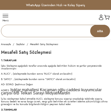
WhatsApp Üzerinden Hızlı ve Kolay Sipariş
Menü
ARA
Anasayfa
Sayfalar
Mesafeli Satış Sözleşmesi
Mesafeli Satış Sözleşmesi
1.TARAFLAR
İşbu Sözleşme aşağıdaki taraflar arasında aşağıda belirtilen hüküm ve şartlar çerçevesinde
imzalanmıştır.
A.‘ALICI’ ; (sözleşmede bundan sonra "ALICI" olarak anılacaktır)
B.‘SATICI’ ; (sözleşmede bundan sonra "SATICI" olarak anılacaktır)
AD- SOYAD: Şeyhmus Doğan
Işıklar mahallesi Kocaman oğlu caddesi kuyumcular
ADRES:
çarşısı 8/B Telkari Sarayı Midyat/Mardin
İş bu sözleşmeyi kabul etmekle ALICI, sözleşme konusu siparişi onayladığı takdirde sipariş
konusu bedeli ve varsa kargo ücreti, vergi gibi belirtilen ek ücretleri ödeme yükümlülüğü altına
gireceğini ve bu konuda bilgilendirildiğini peşinen kabul eder.
2.TANIMLAR