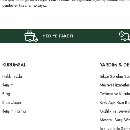
püsküler
tasarlamaktayız.
HEDİYE PAKETİ
KURUMSAL
YARDIM & DE
Hakkımızda
Sıkça Sorulan Sor
İletişim
Müşteri Hizmetler
Blog
Teslimat ve Kurul
Bize Ulaşın
Kvkk Açık Rıza Be
İletişim Formu
Gizlilik ve Güvenl
Mesafeli Satış Sö
İptal ve İade Şartla