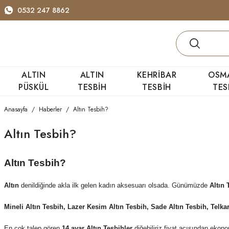
0532 247 8862
ALTIN
ALTIN
KEHRİBAR
OSM
PÜSKÜL
TESBİH
TESBİH
TES
Anasayfa
Haberler
Altın Tesbih?
Altın Tesbih?
Altın Tesbih?
Altın
denildiğinde akla ilk gelen kadın aksesuarı olsada. Günümüzde
Altın 
Mineli Altın Tesbih, Lazer Kesim Altın Tesbih, Sade Altın Tesbih,
Telka
En çok talep gören
14 ayar Altın Tesbihler
diğebiliriz fiyat açısından ekon