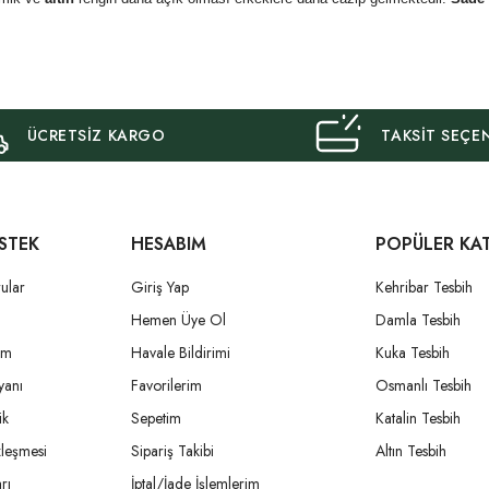
ÜCRETSİZ KARGO
TAKSİT SEÇE
STEK
HESABIM
POPÜLER KA
ular
Giriş Yap
Kehribar Tesbih
i
Hemen Üye Ol
Damla Tesbih
um
Havale Bildirimi
Kuka Tesbih
yanı
Favorilerim
Osmanlı Tesbih
ik
Sepetim
Katalin Tesbih
zleşmesi
Sipariş Takibi
Altın Tesbih
rı
İptal/İade İşlemlerim