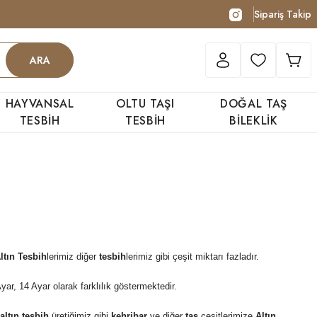
Sipariş Takip
ARA
HAYVANSAL
OLTU TAŞI
DOĞAL TAŞ
TESBİH
TESBİH
BİLEKLİK
ltın Tesbih
ler
imiz diğer
tesbih
lerimiz gibi çeşit miktarı fazladır.
 Ayar, 14 Ayar olarak farklılık göstermektedir.
altın tesbih
üretiğimiz gibi
kehribar
ve diğer
taş
çeşitlerimize
Altın