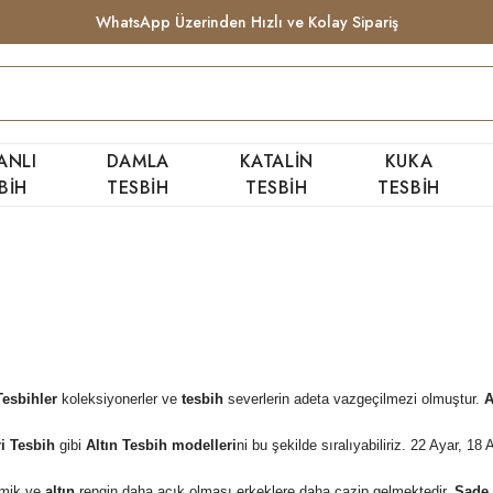
WhatsApp Üzerinden Hızlı ve Kolay Sipariş
ANLI
DAMLA
KATALİN
KUKA
BİH
TESBİH
TESBİH
TESBİH
Tesbihler
koleksiyonerler ve
tesbih
severlerin adeta vazgeçilmezi olmuştur.
A
ri Tesbih
gibi
Altın Tesbih modelleri
ni bu şekilde sıralıyabiliriz. 22 Ayar, 18
omik ve
altın
rengin daha açık olması erkeklere daha cazip gelmektedir.
Sade 