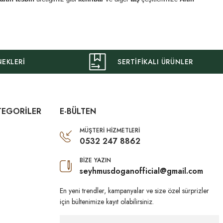
NEKLERİ
SERTİFİKALI ÜRÜNLER
TEGORİLER
E-BÜLTEN
MÜŞTERİ HİZMETLERİ
0532 247 8862
BİZE YAZIN
seyhmusdoganofficial@gmail.com
En yeni trendler, kampanyalar ve size özel sürprizler
için bültenimize kayıt olabilirsiniz.