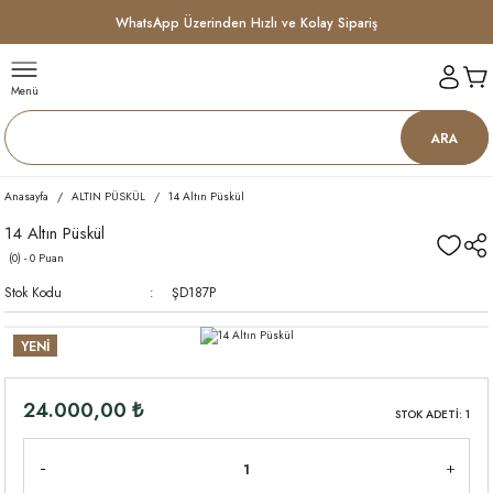
WhatsApp Üzerinden Hızlı ve Kolay Sipariş
Menü
ARA
Anasayfa
ALTIN PÜSKÜL
14 Altın Püskül
14 Altın Püskül
(0) - 0 Puan
Stok Kodu
ŞD187P
YENİ
24.000,00 ₺
STOK ADETİ: 1