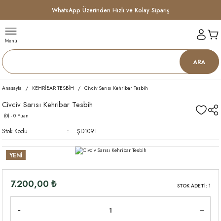
WhatsApp Üzerinden Hızlı ve Kolay Sipariş
Menü
ARA
Anasayfa
KEHRİBAR TESBİH
Civciv Sarısı Kehribar Tesbih
Civciv Sarısı Kehribar Tesbih
(0) - 0 Puan
Stok Kodu
ŞD109T
YENİ
7.200,00 ₺
STOK ADETİ: 1