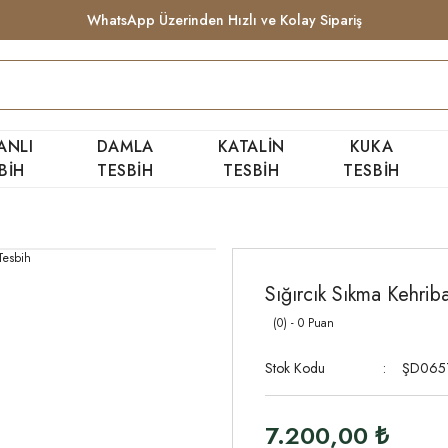
WhatsApp Üzerinden Hızlı ve Kolay Sipariş
ANLI
DAMLA
KATALİN
KUKA
BİH
TESBİH
TESBİH
TESBİH
Sığırcık Sıkma Kehrib
(0) - 0 Puan
Stok Kodu
ŞD065
7.200,00 ₺