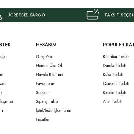
ÜCRETSİZ KARGO
TAKSİT SEÇE
STEK
HESABIM
POPÜLER KA
ular
Giriş Yap
Kehribar Tesbih
i
Hemen Üye Ol
Damla Tesbih
um
Havale Bildirimi
Kuka Tesbih
yanı
Favorilerim
Osmanlı Tesbih
ik
Sepetim
Katalin Tesbih
zleşmesi
Sipariş Takibi
Altın Tesbih
rı
İptal/İade İşlemlerim
Fırsatlar