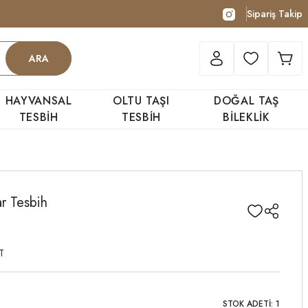
Sipariş Takip
ARA
HAYVANSAL
OLTU TAŞI
DOĞAL TAŞ
TESBİH
TESBİH
BİLEKLİK
ar Tesbih
T
STOK ADETİ: 1