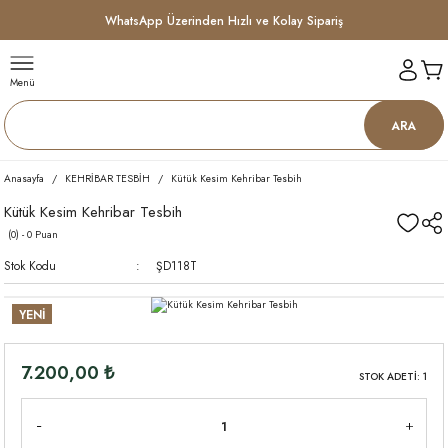
WhatsApp Üzerinden Hızlı ve Kolay Sipariş
Menü
ARA
Anasayfa
KEHRİBAR TESBİH
Kütük Kesim Kehribar Tesbih
Kütük Kesim Kehribar Tesbih
(0) - 0 Puan
Stok Kodu
ŞD118T
YENİ
7.200,00 ₺
STOK ADETİ: 1