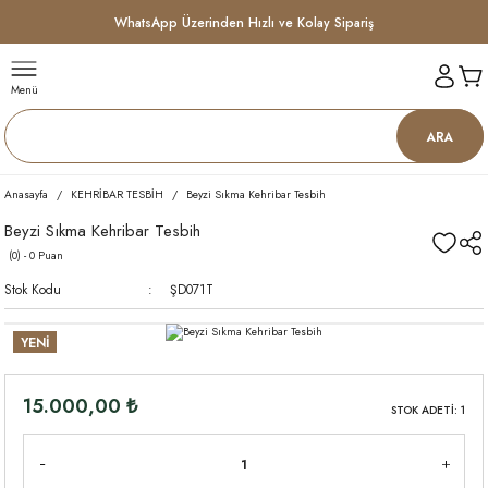
WhatsApp Üzerinden Hızlı ve Kolay Sipariş
Menü
ARA
Anasayfa
KEHRİBAR TESBİH
Beyzi Sıkma Kehribar Tesbih
Beyzi Sıkma Kehribar Tesbih
(0) - 0 Puan
Stok Kodu
ŞD071T
YENİ
15.000,00 ₺
STOK ADETİ: 1