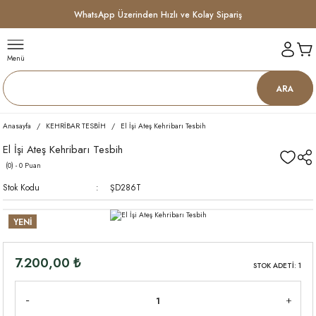
WhatsApp Üzerinden Hızlı ve Kolay Sipariş
Menü
ARA
Anasayfa
KEHRİBAR TESBİH
El İşi Ateş Kehribarı Tesbih
El İşi Ateş Kehribarı Tesbih
(0) - 0 Puan
Stok Kodu
ŞD286T
YENİ
7.200,00 ₺
STOK ADETİ: 1