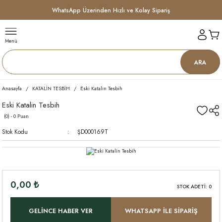
WhatsApp Üzerinden Hızlı ve Kolay Sipariş
Menü
ARA
Anasayfa
KATALİN TESBİH
Eski Katalin Tesbih
Eski Katalin Tesbih
(0) - 0 Puan
Stok Kodu
ŞD000169T
0,00 ₺
STOK ADETİ: 0
GELİNCE HABER VER
WHATSAPP İLE SİPARİŞ