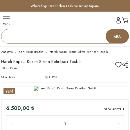
WhatsApp Üzerinden Hızlı ve Kolay Sipariş
Menü
ARA
Anasayfa
KEHRİBAR TESBİH
Hareli Kapsül Kesim Sıkma Kehribarı Tesbih
Hareli Kapsül Kesim Sıkma Kehribarı Tesbih
(0) - 0 Puan
Stok Kodu
ŞD0123T
YENİ
6.500,00 ₺
STOK ADETİ: 1