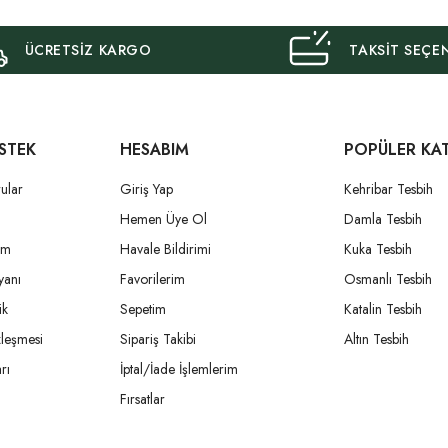
ÜCRETSİZ KARGO
TAKSİT SEÇE
STEK
HESABIM
POPÜLER KA
ular
Giriş Yap
Kehribar Tesbih
i
Hemen Üye Ol
Damla Tesbih
um
Havale Bildirimi
Kuka Tesbih
yanı
Favorilerim
Osmanlı Tesbih
ik
Sepetim
Katalin Tesbih
zleşmesi
Sipariş Takibi
Altın Tesbih
rı
İptal/İade İşlemlerim
Fırsatlar