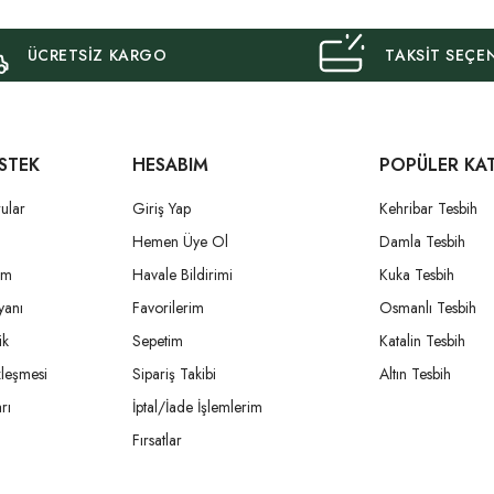
ÜCRETSİZ KARGO
TAKSİT SEÇE
STEK
HESABIM
POPÜLER KA
ular
Giriş Yap
Kehribar Tesbih
i
Hemen Üye Ol
Damla Tesbih
um
Havale Bildirimi
Kuka Tesbih
yanı
Favorilerim
Osmanlı Tesbih
ik
Sepetim
Katalin Tesbih
zleşmesi
Sipariş Takibi
Altın Tesbih
rı
İptal/İade İşlemlerim
Fırsatlar