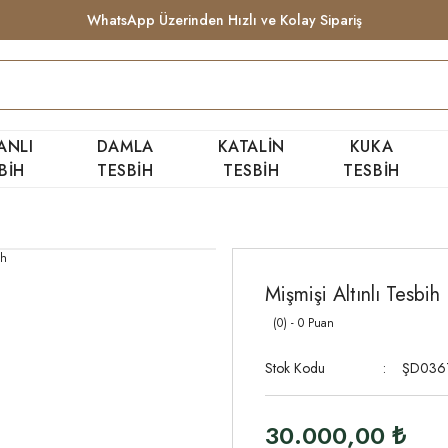
WhatsApp Üzerinden Hızlı ve Kolay Sipariş
ANLI
DAMLA
KATALİN
KUKA
BİH
TESBİH
TESBİH
TESBİH
Mişmişi Altınlı Tesbih
(0) - 0 Puan
Stok Kodu
ŞD036
30.000,00 ₺