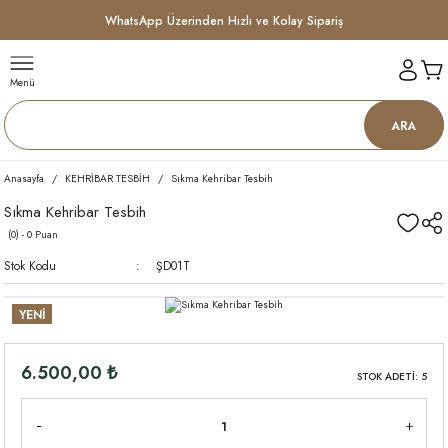
WhatsApp Üzerinden Hızlı ve Kolay Sipariş
Menü
ARA
Anasayfa
KEHRİBAR TESBİH
Sıkma Kehribar Tesbih
Sıkma Kehribar Tesbih
(0) - 0 Puan
Stok Kodu
ŞD01T
YENİ
6.500,00 ₺
STOK ADETİ: 5