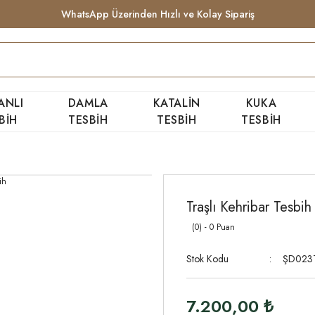
WhatsApp Üzerinden Hızlı ve Kolay Sipariş
ANLI
DAMLA
KATALİN
KUKA
BİH
TESBİH
TESBİH
TESBİH
Traşlı Kehribar Tesbih
(0) - 0 Puan
Stok Kodu
ŞD023
7.200,00 ₺