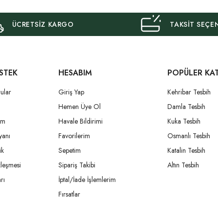
ÜCRETSİZ KARGO
TAKSİT SEÇE
STEK
HESABIM
POPÜLER KA
ular
Giriş Yap
Kehribar Tesbih
i
Hemen Üye Ol
Damla Tesbih
um
Havale Bildirimi
Kuka Tesbih
yanı
Favorilerim
Osmanlı Tesbih
ik
Sepetim
Katalin Tesbih
zleşmesi
Sipariş Takibi
Altın Tesbih
rı
İptal/İade İşlemlerim
Fırsatlar