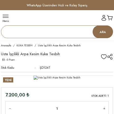
WhatsApp Üzerinden Hızlı ve Kolay Sipariş
Menü
ARA
Anasayfa
KUKA TESBİH
Usta İşçilikli Arpa Kesim Kuka Tesbih
Usta İşçilikli Arpa Kesim Kuka Tesbih
(0) - 0 Puan
Stok Kodu
ŞD124T
YENİ
7.200,00 ₺
STOK ADETİ: 1