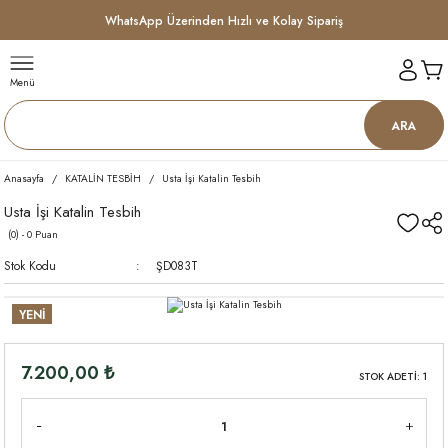
WhatsApp Üzerinden Hızlı ve Kolay Sipariş
Menü
ARA
Anasayfa
KATALİN TESBİH
Usta İşi Katalin Tesbih
Usta İşi Katalin Tesbih
(0) - 0 Puan
Stok Kodu
ŞD083T
YENİ
7.200,00 ₺
STOK ADETİ: 1